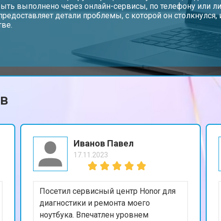
ыть выполнено через онлайн-сервисы, по телефону или ли
предоставляет детали проблемы, с которой он столкнулся
тве.
от 110 мин
о
от 50 мин
о
ов
от 90 мин
о
от 40 мин
о
Иванов Павел
17.11.2023
от 80 мин
о
Посетил сервисный центр Honor для
от 50 мин
о
диагностики и ремонта моего
ноутбука. Впечатлен уровнем