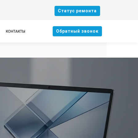
Cтатус ремонта
Oбратный звонок
КОНТАКТЫ