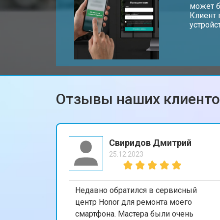
может б
Клиент 
устройс
Замена разъема HDMI
Замена тачпада ноутбука Honor
Отзывы наших клиент
Замена клавиатуры
Замена аккумулятора
Свиридов Дмитрий
25.12.2023
Замена материнской платы
Недавно обратился в сервисный
Замена матрицы ноутбука Honor
центр Honor для ремонта моего
смартфона. Мастера были очень