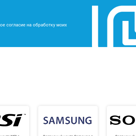
от 100 мин
о
ое согласие на обработку моих
от 70 мин
о