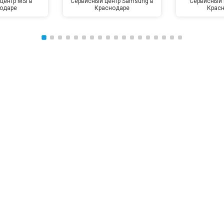
центр MSI в
Сервисный центр Samsung в
Сервисный 
одаре
Краснодаре
Крас