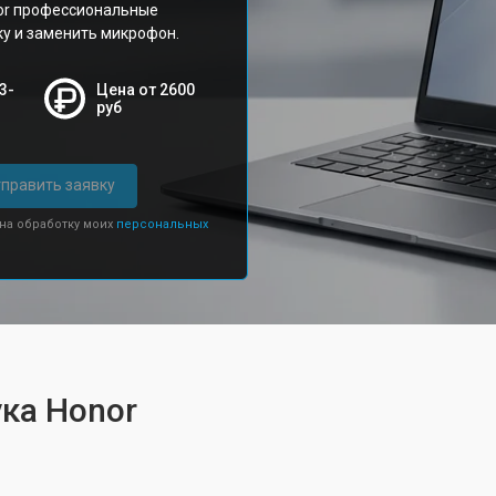
or профессиональные
ку и заменить микрофон.
3-
Цена от 2600
руб
править заявку
 на обработку моих
персональных
ка Honor