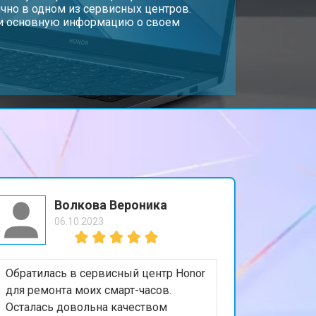
чно в одном из сервисных центров.
, и основную информацию о своем
т 3800 ₽
Заказать
т 1500 ₽
Заказать
т 2900 ₽
Заказать
т 1200 ₽
Заказать
Волкова Вероника
06.10.2023
т 2300 ₽
Заказать
Обратилась в сервисный центр Honor
т 2300 ₽
Заказать
для ремонта моих смарт-часов.
Осталась довольна качеством