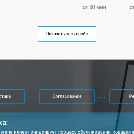
от 50 мин
о
от 100 мин
о
Показать весь прайс
от 60 мин
о
от 80 мин
о
от 40 мин
о
стика
Согласование
Р
от 80 мин
о
ка:
от 60 мин
о
 этапе клиент инициирует процесс обслуживания, подавая з