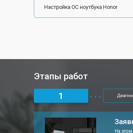
Настройка ОС ноутбука Honor
Ремонт южного моста
Замена шлейфа ноутбука Honor
Ремонт вебкамеры
Этапы работ
Установка драйверов Windows
1
Диагно
Ремонт мультиконтроллера
Заяв
Замена жесткого диска HDD/SSD
На этом