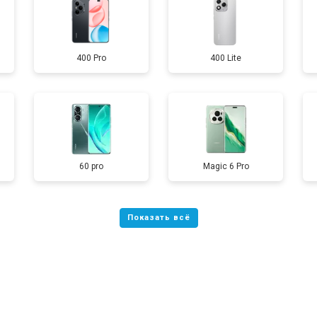
от 60 мин
о
400 Pro
400 Lite
от 50 мин
о
от 90 мин
о
от 40 мин
о
60 pro
Magic 6 Pro