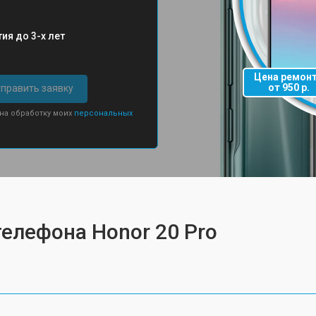
ия до 3-х лет
Цена ремон
от 950 р.
править заявку
 на обработку моих
персональных
телефона Honor 20 Pro