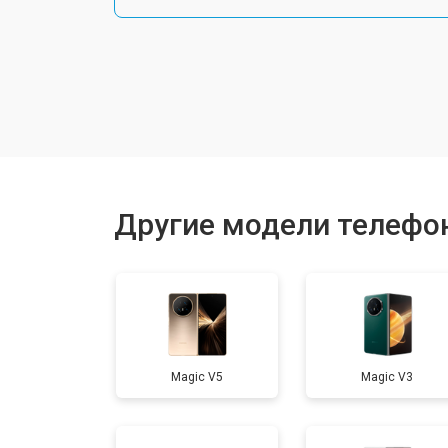
Замена шлейфа
Замена разъема питания
Ремонт камеры
Другие модели телефо
Замена материнской платы
Замена задней крышки
Magic V5
Magic V3
Замена дисплея (экрана)