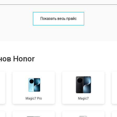
от 70 мин
о
Показать весь прайс
от 50 мин
о
от 70 мин
о
нов Honor
от 60 мин
о
от 60 мин
о
Magic7 Pro
Magic7
от 60 мин
о