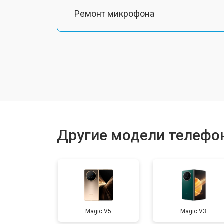
Ремонт микрофона
Замена шлейфа
Замена разъема питания
Ремонт камеры
Другие модели телефо
Замена материнской платы
Замена задней крышки
Magic V5
Magic V3
Замена дисплея (экрана)