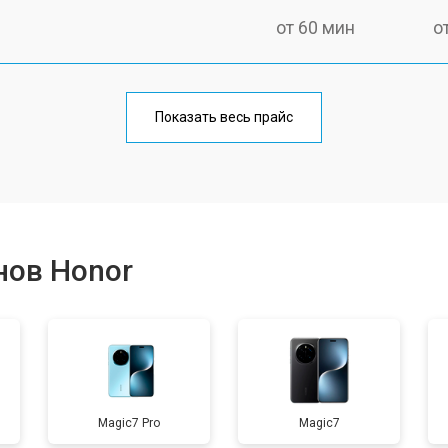
от 60 мин
о
от 50 мин
о
Показать весь прайс
от 70 мин
о
от 50 мин
о
нов Honor
от 100 мин
о
от 40 мин
о
Magic7 Pro
Magic7
от 80 мин
о