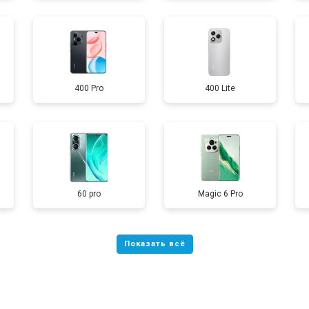
от 40 мин
о
400 Pro
400 Lite
от 70 мин
о
от 60 мин
о
60 pro
Magic 6 Pro