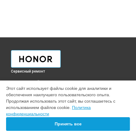
Сервисный ремонт
ВЫБЕРИ СВОЙ ГОРОД
Этот сайт использует файлы cookie для аналитики и
Ремонт GPS-модуля телефона 70 Pro Honor в
Краснодаре
обеспечения наилучшего пользовательского опыта.
Ремонт GPS-модуля телефона 70 Pro Honor в
Ростове-на-
Продолжая использовать этот сайт, вы соглашаетесь с
Дону
использованием файлов cookie.
Политика
Ремонт GPS-модуля телефона 70 Pro Honor в
Нижнем
конфиденциальности
Новгороде
Принять все
Ремонт GPS-модуля телефона 70 Pro Honor в
Новосибирске