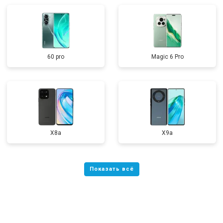
60 pro
Magic 6 Pro
X8a
X9a