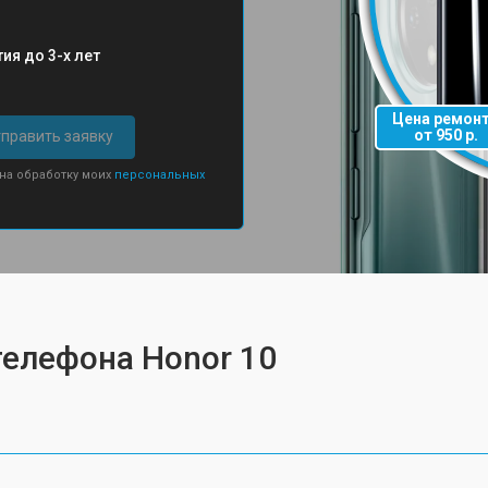
ия до 3-х лет
Цена ремон
от 950 р.
править заявку
 на обработку моих
персональных
телефона Honor 10