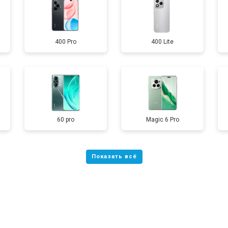
от 60 мин
о
400 Pro
400 Lite
от 50 мин
о
от 90 мин
о
от 40 мин
о
60 pro
Magic 6 Pro