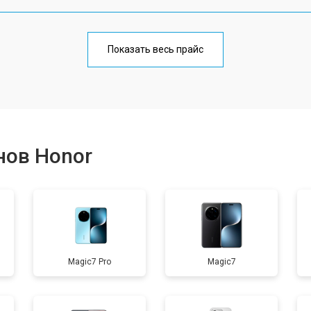
от 70 мин
о
Показать весь прайс
от 50 мин
о
от 70 мин
о
нов Honor
от 60 мин
о
от 60 мин
о
Magic7 Pro
Magic7
от 60 мин
о