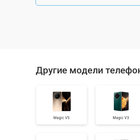
Замена шлейфа
Замена разъема питания
Ремонт камеры
Другие модели телефо
Замена материнской платы
Замена задней крышки
Magic V5
Magic V3
Замена дисплея (экрана)