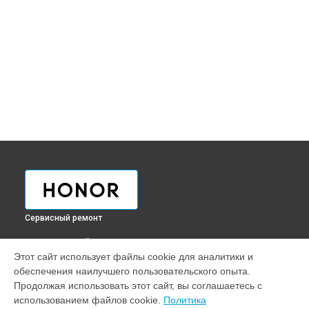
Сервисный ремонт
ВЫБЕРИ СВОЙ ГОРОД
Этот сайт использует файлы cookie для аналитики и
Ремонт телефона Х8 Honor в
Краснодаре
обеспечения наилучшего пользовательского опыта.
Ремонт телефона Х8 Honor в
Ростове-на-Дону
Продолжая использовать этот сайт, вы соглашаетесь с
Ремонт телефона Х8 Honor в
Нижнем Новгороде
использованием файлов cookie.
Политика