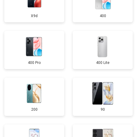
X9d
400
400 Pro
400 Lite
200
90