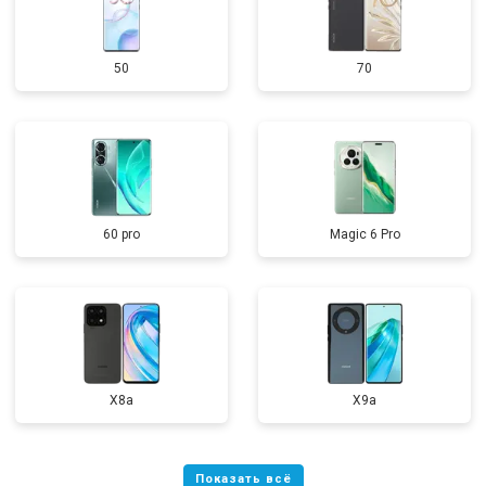
50
70
60 pro
Magic 6 Pro
X8a
X9a