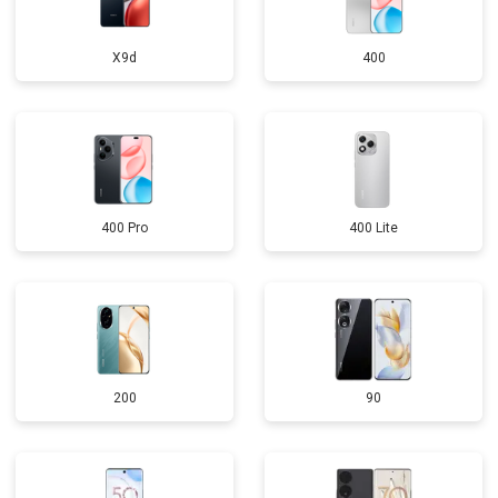
X9d
400
400 Pro
400 Lite
200
90