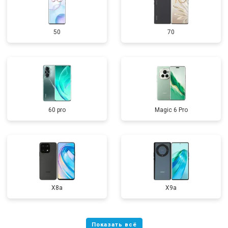
50
70
60 pro
Magic 6 Pro
X8a
X9a