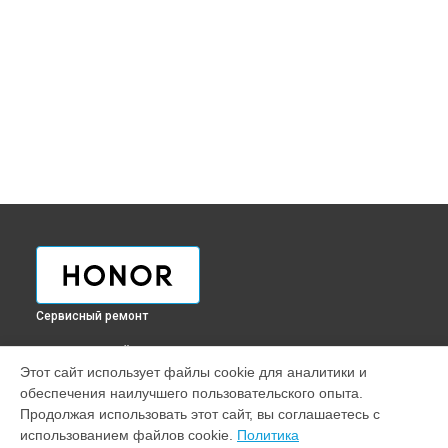
Сервисный ремонт
ВЫБЕРИ СВОЙ ГОРОД
Этот сайт использует файлы cookie для аналитики и
Ремонт телефона View 30 Pro Honor в
Краснодаре
обеспечения наилучшего пользовательского опыта.
Ремонт телефона View 30 Pro Honor в
Ростове-на-Дону
Продолжая использовать этот сайт, вы соглашаетесь с
Ремонт телефона View 30 Pro Honor в
Нижнем Новгороде
использованием файлов cookie.
Политика