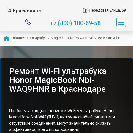
Краснодар
Передовая улица, 59
▼
+7 (800) 100-69-58
Главная
/
Ультрабук
/
MagicBook Nbl-WAQ9HNR
/
Ремонт Wi-Fi
Ремонт Wi-Fi ультрабука
Honor MagicBook Nbl-
WAQ9HNR в Краснодаре
Проблемы с подключением к Wi-Fi у ультрабука Honor
MagicBook Nbl-WAQ9HNR, включая слабый сигнал или
отсутствие соединения, могут значительно снизить
эффективность его использования.