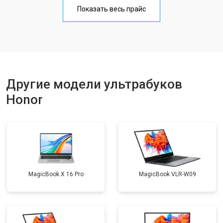
Замена кулера
от 1950 ₽
Заказать
Показать весь прайс
Замена USB порта
от 1850 ₽
Заказать
Замена HDMI порта
от 1750 ₽
Заказать
Замена матрицы
от 3950 ₽
Заказать
Замена материнской платы
от 2750 ₽
Другие модели ультрабуков
Заказать
Honor
Замена жесткого диска HDD/SSD
от 1450 ₽
Заказать
MagicBook X 16 Pro
MagicBook VLR-W09