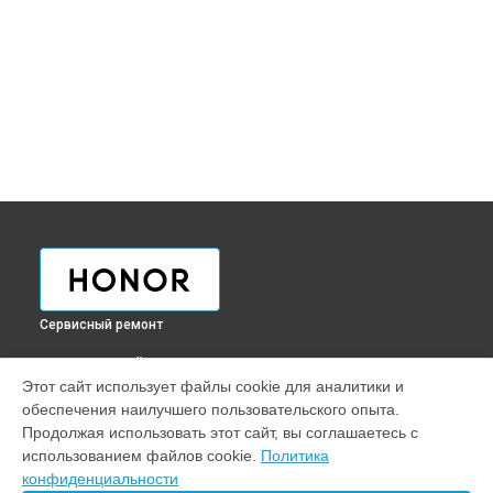
Сервисный ремонт
ВЫБЕРИ СВОЙ ГОРОД
Этот сайт использует файлы cookie для аналитики и
Восстановление разъемов питания ультрабука Honor в
обеспечения наилучшего пользовательского опыта.
Краснодаре
Продолжая использовать этот сайт, вы соглашаетесь с
Восстановление разъемов питания ультрабука Honor в
использованием файлов cookie.
Политика
Ростове-на-Дону
конфиденциальности
Восстановление разъемов питания ультрабука Honor в